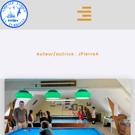
Auteur/autrice :
JPierreA