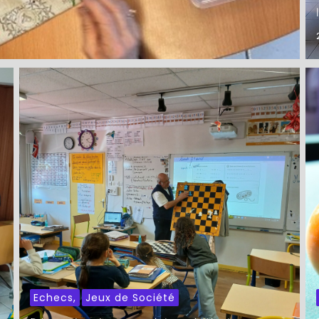
Echecs
,
Jeux de Société