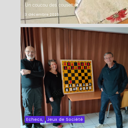
Un coucou des cousettes !
3 décembre 2025
Echecs
,
Jeux de Société