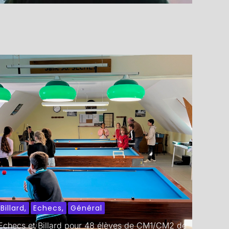
Billard
,
Echecs
,
Général
Echecs et Billard pour 48 élèves de CM1/CM2 de