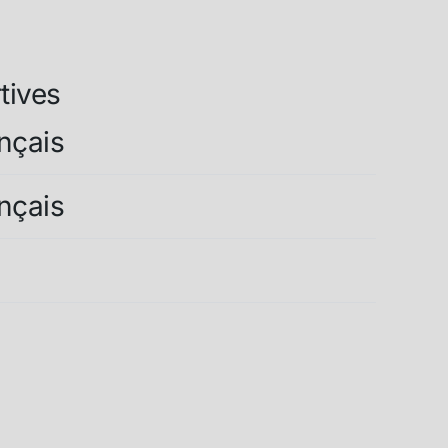
tives
ançais
ançais
l