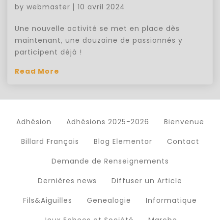
by
webmaster
10 avril 2024
Une nouvelle activité se met en place dès
maintenant, une douzaine de passionnés y
participent déjà !
Read More
Adhésion
Adhésions 2025-2026
Bienvenue
Billard Français
Blog Elementor
Contact
Demande de Renseignements
Dernières news
Diffuser un Article
Fils&Aiguilles
Genealogie
Informatique